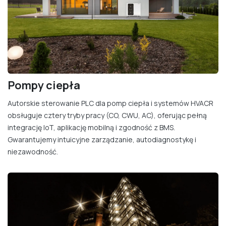
Pompy ciepła
Autorskie sterowanie PLC dla pomp ciepła i systemów HVACR
obsługuje cztery tryby pracy (CO, CWU, AC), oferując pełną
integrację IoT, aplikację mobilną i zgodność z BMS.
Gwarantujemy intuicyjne zarządzanie, autodiagnostykę i
niezawodność.