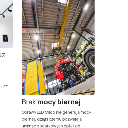
ez
 LED.
Brak
mocy bierne​j
Oprawy LED Miloo nie generują mocy
biernej, dzięki czemu pozwalają
uniknąć dodatkowych opłat od