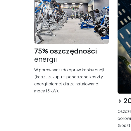
75% oszczędności
energii
W porównaniu do opraw konkurencji
(koszt zakupu + ponoszone koszty
energii biernej dla zainstalowanej
mocy 13 kW).
> 2
Oszczę
porówn
(koszt