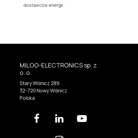
dostawców energii.
MILOO-ELECTRONICS sp. z
o. o.
Stary Wiśnicz 289
32-720 N​owy Wiśnicz
Polska