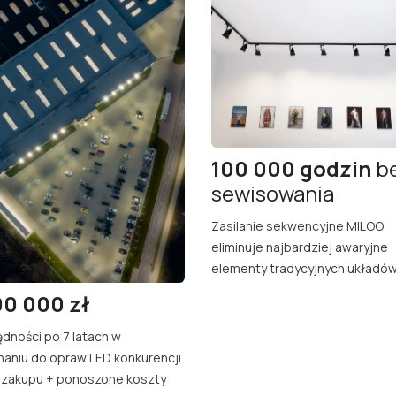
100 000 godzin
b
sewisowania
Zasilanie sekwencyjne MILOO
eliminuje najbardziej awaryjne
elementy tradycyjnych układów
00
000 zł
dności po 7 latach w
aniu do opraw LED konkurencji
 zakupu + ponoszone koszty