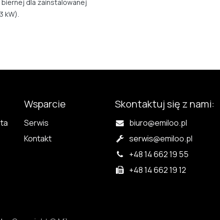
 biernej dla zainstalowanej
3 kW).
Wsparcie
Skontaktuj się z nami:
nta
Serwis
biuro@emiloo.pl
Kontakt
serwis
@emiloo.pl
+48 14 662 19 55
+48 14 662 19 12