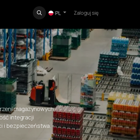
e
O nas
Kontakt
Zaloguj się
PL
trzeni magazynowych.
ść integracji
i i bezpieczeństwa.