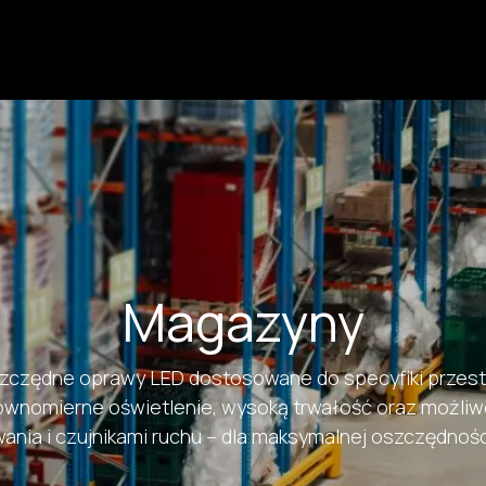
Produkty
Usługi
Realizacje
Jak kupić?
Wsparci
Magazyny
szczędne oprawy LED dostosowane do specyfiki przes
ównomierne oświetlenie, wysoką trwałość oraz możliwo
ania i czujnikami ruchu – dla maksymalnej oszczędnośc