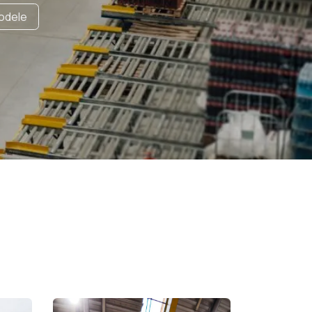
de​​le