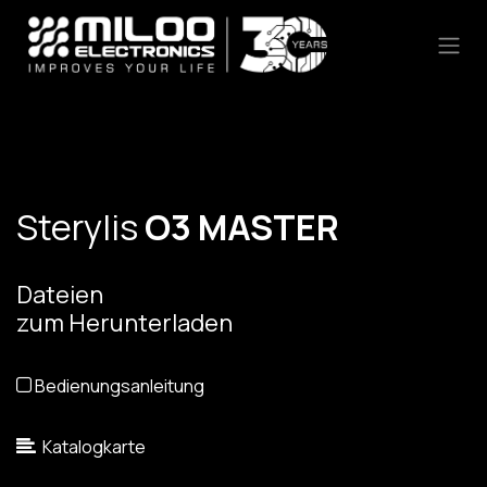
Zum Inhalt springen
Sterylis
O3 MASTER
Dateien
zum Herunterladen
Bedienungsanleitung
Katalogkarte