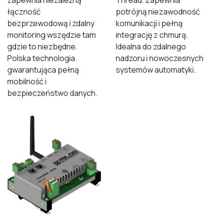
zapewnia niezależną
Thread. Zapewnia
łączność
potrójną niezawodność
bezprzewodową i zdalny
komunikacji i pełną
monitoring wszędzie tam
integrację z chmurą.
gdzie to niezbędne.
Idealna do zdalnego
Polska technologia
nadzoru i nowoczesnych
gwarantująca pełną
systemów automatyki.
mobilność i
bezpieczeństwo danych.