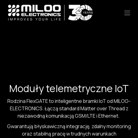
Skip to Content
Moduły telemetryczne IoT
Rodzina FlexGATE to inteligentne bramki IoT od MILOO-
ELECTRONICS. Łączą standard Matter over Thread z
niezawodną komunikacją GSM/LTE i Ethernet.
Gwarantują błyskawiczną integrację, zdalny monitoring
oraz stabilną pracę w trudnych warunkach