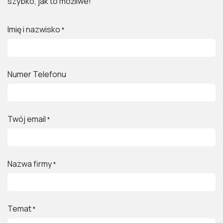
szybko, jak to możliwe!
Imię i nazwisko
*
Numer Telefonu
Twój email
*
Nazwa firmy
*
Temat
*