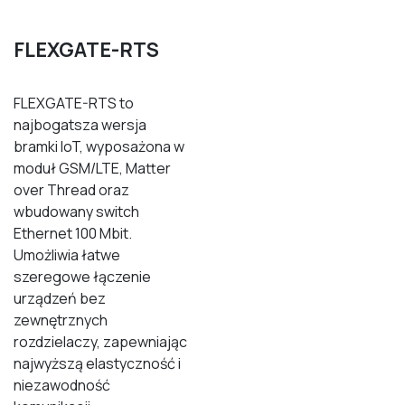
FLEXGATE
-RTS
FLEXGATE-RTS to
najbogatsza wersja
bramki IoT, wyposażona w
moduł GSM/LTE, Matter
over Thread oraz
wbudowany switch
Ethernet 100 Mbit.
Umożliwia łatwe
szeregowe łączenie
urządzeń bez
zewnętrznych
rozdzielaczy, zapewniając
najwyższą elastyczność i
niezawodność