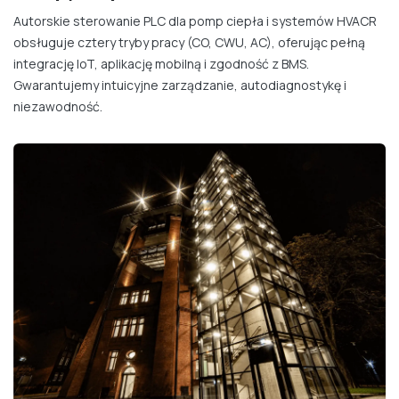
Autorskie sterowanie PLC dla pomp ciepła i systemów HVACR
obsługuje cztery tryby pracy (CO, CWU, AC), oferując pełną
integrację IoT, aplikację mobilną i zgodność z BMS.
Gwarantujemy intuicyjne zarządzanie, autodiagnostykę i
niezawodność.