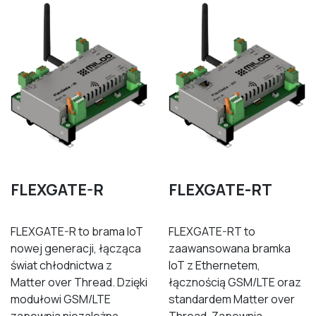
FLEXGATE-R
FLEXGATE
-RT
FLEXGATE-R to brama IoT
FLEXGATE-RT to
nowej generacji, łącząca
zaawansowana bramka
świat chłodnictwa z
IoT z Ethernetem,
Matter over Thread. Dzięki
łącznością GSM/LTE oraz
modułowi GSM/LTE
standardem Matter over