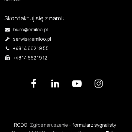
Skontaktuj się z nami:
biuro@emiloo.pl
serwis
@emiloo.pl
+48 14 662 19 55
+48 14 662 19 12
RODO
Zgłoś naruszenie –
formularz sygnalisty