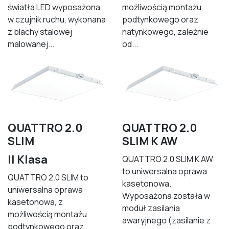
światła LED wyposażona
możliwością montażu
w czujnik ruchu, wykonana
podtynkowego oraz
z blachy stalowej
natynkowego, zależnie
malowanej...
od...
QUATTRO 2.0
QUATTRO 2.0
SLIM
SLIM K AW
II Klasa
QUATTRO 2.0 SLIM K AW
to uniwersalna oprawa
QUATTRO 2.0 SLIM to
kasetonowa.
uniwersalna oprawa
Wyposażona została w
kasetonowa, z
moduł zasilania
możliwością montażu
awaryjnego (zasilanie z
podtynkowego oraz