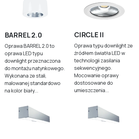
CIRCLE II
BARREL 2.0
Oprawa typu downlight ze
Oprawa BARREL 2.0 to
źródłem światła LED w
oprawa LED typu
technologii zasilania
downlight przeznaczona
sekwencyjnego.
do montażu natynkowego.
Mocowanie oprawy
Wykonana ze stali,
dostosowane do
malowanej standardowo
umieszczenia...
na kolor biały...