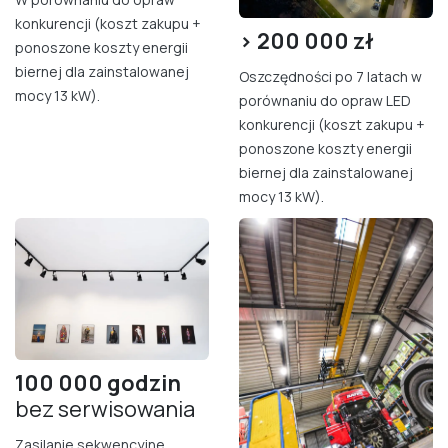
konkurencji (koszt zakupu +
> 200
000 zł
ponoszone koszty energii
biernej dla zainstalowanej
Oszczędności po 7 latach w
mocy 13 kW).
porównaniu do opraw LED
konkurencji (koszt zakupu +
ponoszone koszty energii
biernej dla zainstalowanej
mocy 13 kW).
100 000 godzin
bez serwisowania
Zasilanie sekwencyjne