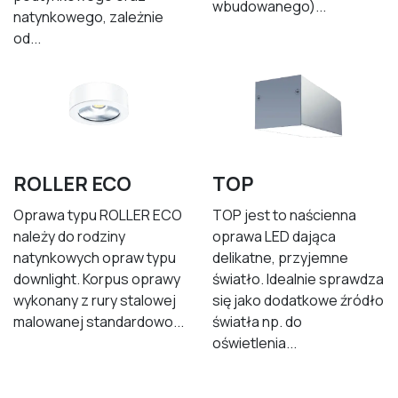
wbudowanego)...
natynkowego, zależnie
od...
ROLLER ECO
TOP
Oprawa typu ROLLER ECO
TOP jest to naścienna
należy do rodziny
oprawa LED dająca
natynkowych opraw typu
delikatne, przyjemne
downlight. Korpus oprawy
światło. Idealnie sprawdza
wykonany z rury stalowej
się jako dodatkowe źródło
malowanej standardowo...
światła np. do
oświetlenia...