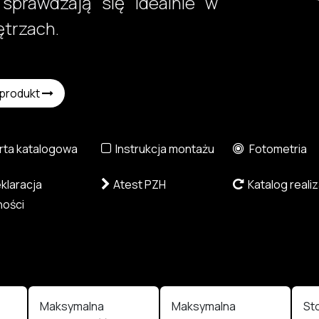
 sprawdzają się idealnie w
zach. ​
 produkt
ta katalogowa
Instrukcja montażu
Fotometria
laracja
Atest PZH
Katalog realiz
ości
Maksymalna
Maksymalna
St