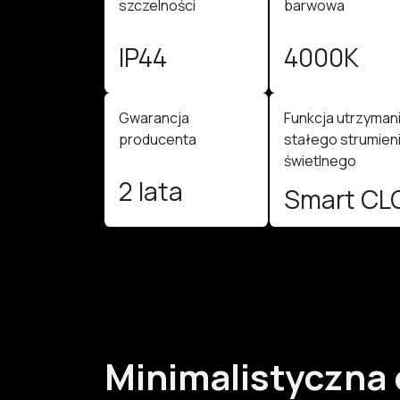
szczelności
barwowa
IP44
4000K
Gwarancja
Funkcja utrzyman
producenta
stałego strumien
świetlnego
2 lata
Smart CL
Minimalistyczna