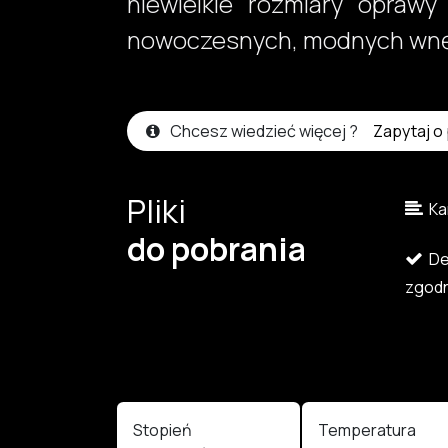
niewielkie rozmiary oprawy
nowoczesnych, modnych wnętr
Chcesz wiedzieć więcej ?
Zapytaj o
Pliki
Kar
do pobrania
Dek
zgodn
Stopień
Temperatura