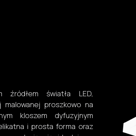
Produkty
Usługi
Realizacje
Jak kupić?
Wsparci
m źródłem światła LED,
j malowanej proszkowo na
anym kloszem dyfuzyjnym
likatna i prosta forma oraz