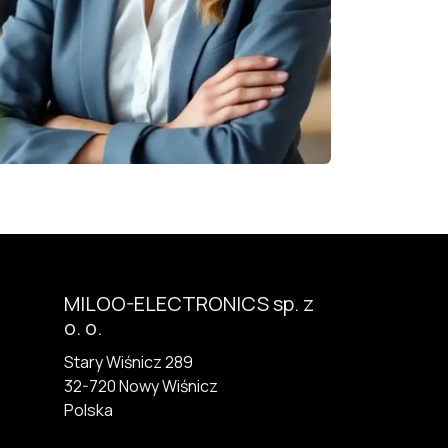
MILOO-ELECTRONICS sp. z
o. o.
Stary Wiśnicz 289
32-720 N​owy Wiśnicz
Polska