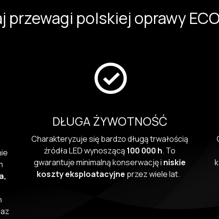
j przewagi polskiej oprawy EC
DŁUGA ŻYWOTNOŚĆ
Charakteryzuje się bardzo długą trwałością
źródła LED wynoszącą
100 000 h
. To
nie
gwarantuje minimalną konserwację i
niskie
k
m
koszty eksploatacyjne
przez wiele lat.
a,
h
raz