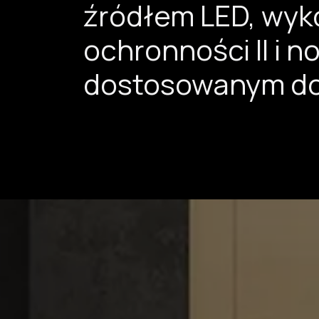
źródłem LED, wyko
ochronności II i
dostosowanym do 