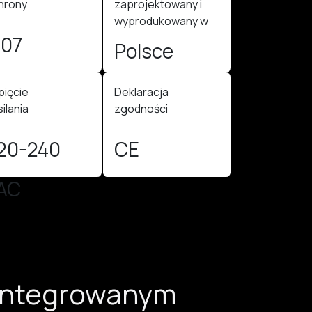
hrony
zaprojektowany i
wyprodukowany w
K07
Polsce
pięcie
Deklaracja
ilania
zgodności
20-240
CE
AC
integrowanym