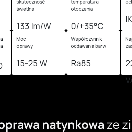
skuteczność
temperatura
oc
świetlna
otoczenia
I
133 lm/W
0/+35°C
ia
Moc
Współczynnik
Na
ia
oprawy
oddawania barw
zas
15-25 W
Ra85
2
O
V
 oprawa natynkowa
ze z