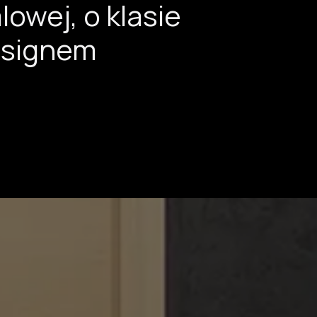
owej, o klasie
esignem