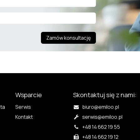
Zamów konsultację
Wsparcie
Skontaktuj się z nami:
nta
Serwis
biuro@emiloo.pl
Kontakt
serwis
@emiloo.pl
+48 14 662 19 55
+48 14 662 19 12