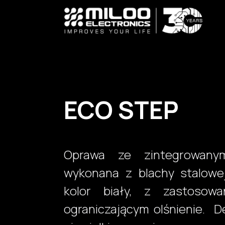
Skip to Content
ECO STEP
Oprawa ze zintegrowany
wykonana z blachy stalowe
kolor biały, z zastosow
ograniczającym olśnienie. De