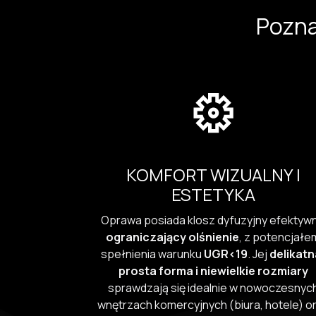
Pozna
KOMFORT WIZUALNY I
ESTETYKA
Oprawa posiada klosz dyfuzyjny efektyw
ograniczający olśnienie
, z potencjałe
spełnienia warunku
UGR<19
. Jej
delikatn
prosta forma i niewielkie rozmiary
sprawdzają się idealnie w nowoczesnyc
wnętrzach komercyjnych (biura, hotele) o