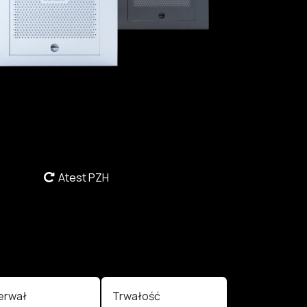
Atest PZH
terwał
Trwałość