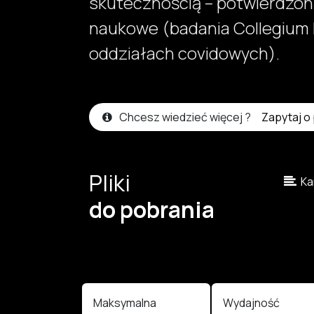
skutecznością – potwierdzon
naukowe (badania Collegium 
oddziałach covidowych).
Chcesz wiedzieć więcej ?
Zapytaj o
Pliki
Kar
do pobrania
Maksymalna
Wydajność