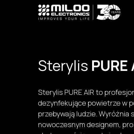
Skip to Content
Sterylis
PURE 
Sterylis PURE AIR to profesj
dezynfekujące powietrze w p
przebywają ludzie. Wyróżnia 
nowoczesnym designem, pros