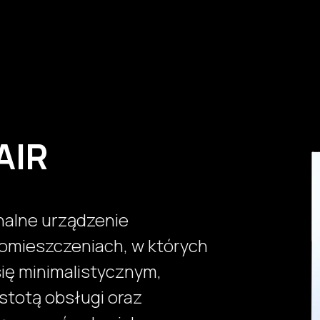
Produkty
Usługi
Realizacje
Jak kupić?
Wsparci
AIR
onalne urządzenie
omieszczeniach, w których
się minimalistycznym,
totą obsługi oraz