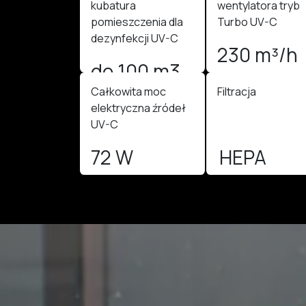
kubatura
wentylatora tryb
pomieszczenia dla
Turbo UV-C
dezynfekcji UV-C
230 m³/h
do 100 m3
Całkowita moc
Filtracja
elektryczna źródeł
UV-C
72 W
HEPA