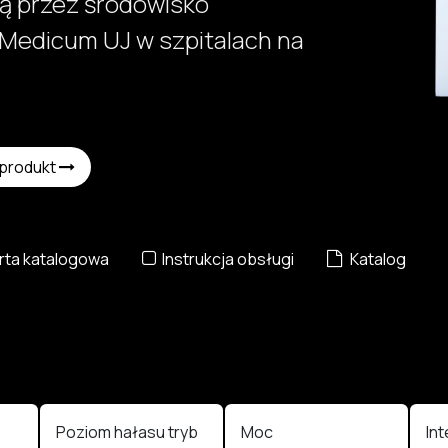
ą przez środowisko
Medicum UJ w szpitalach na
 produkt
ta katalogowa
Instrukcja obsługi
Katalog
Poziom hałasu tryb
Moc
In