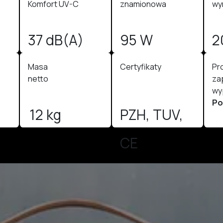
Komfort UV-C
znamionowa
wym
37 dB(A)
95 W
2
Masa
Certyfikaty
Pr
netto
za
wy
Po
12 kg
PZH, TUV,
CE