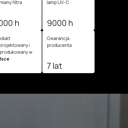
iany filtra
lamp UV-C
000 h
9000 h
odukt
Gwarancja
projektowany i
producenta
produkowany w
lsce
7 lat