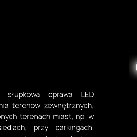
Produkty
Usługi
Realizacje
Jak kupić?
Wsparci
 słupkowa oprawa LED
nia terenów zewnętrznych,
lonych terenach miast, np. w
edlach, przy parkingach.