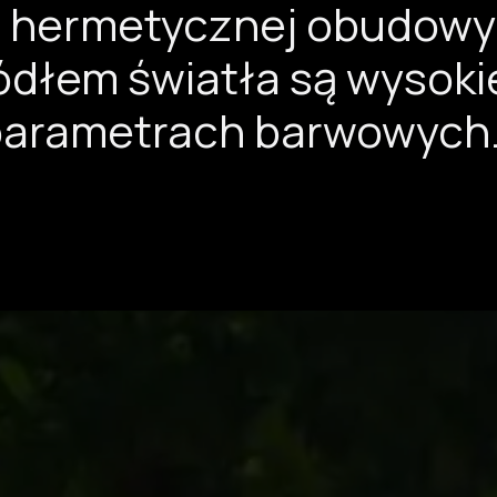
u, hermetycznej obudowy
ódłem światła są wysokie
 parametrach barwowych