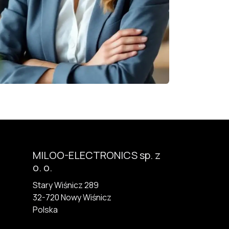
MILOO-ELECTRONICS sp. z
o. o.
Stary Wiśnicz 289
32-720 N​owy Wiśnicz
Polska