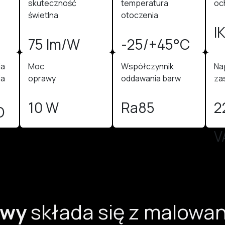
skuteczność
temperatura
oc
świetlna
otoczenia
I
75 lm/W
-25/+45°C
ia
Moc
Współczynnik
Na
ia
oprawy
oddawania barw
zas
10 W
Ra85
2
O
V
awy
składa się z malow