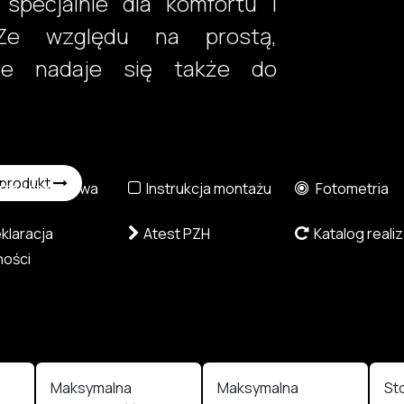
pecjalnie dla komfortu i
 Ze względu na prostą,
ie nadaje się także do
 produkt
ta katalogowa
Instrukcja montażu
Fotometria
laracja
Atest PZH
Katalog realiz
ości
Maksymalna
Maksymalna
St