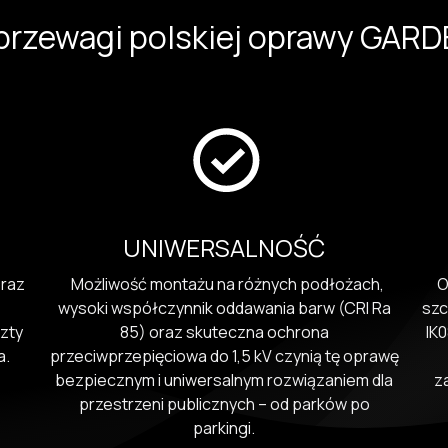
przewagi polskiej oprawy GARD
UNIWERSALNOŚĆ
oraz
Możliwość montażu na różnych podłożach,
Op
wysoki współczynnik oddawania barw (CRI Ra
szc
szty
85) oraz skuteczna ochrona
IK0
ia.
przeciwprzepięciowa do 1,5 kV czynią tę oprawę
bezpiecznym i uniwersalnym rozwiązaniem dla
z
przestrzeni publicznych – od parków po
parkingi.