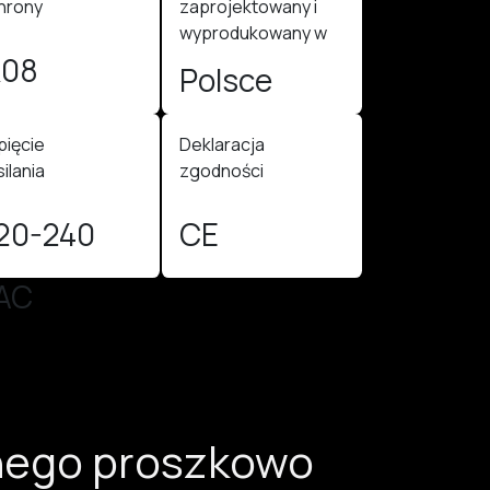
hrony
zaprojektowany i
wyprodukowany w
K08
Polsce
pięcie
Deklaracja
ilania
zgodności
20-240
CE
AC
anego proszkowo