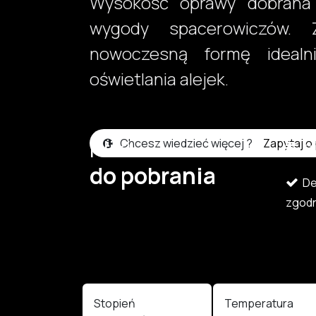
Wysokość oprawy dobrana s
wygody spacerowiczów.
nowoczesną formę idealn
oświetlania alejek.
Pliki
Chcesz wiedzieć więcej ?
Zapytaj o
Kar
do pobrania
Dek
zgodn
Stopień
Temperatura