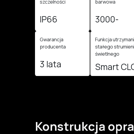
szczelności
barwowa
IP66
3000-
4000K
Gwarancja
Funkcja utrzyman
producenta
stałego strumien
świetlnego
3 lata
Smart CL
Konstrukcja opr