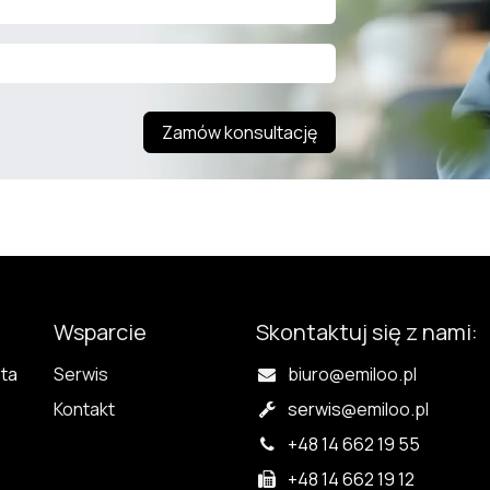
Zamów konsultację
Wsparcie
Skontaktuj się z nami:
nta
Serwis
biuro@emiloo.pl
Kontakt
serwis
@emiloo.pl
+48 14 662 19 55
+48 14 662 19 12