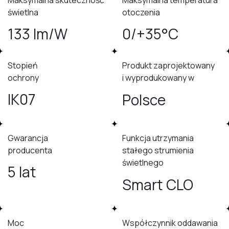
Maksymalna skuteczność
Maksymalna temperatura
świetlna
otoczenia
133 lm/W
0/+35°C
Stopień
Produkt zaprojektowany
ochrony
i wyprodukowany w
IK07
Polsce
Gwarancja
Funkcja utrzymania
producenta
stałego strumienia
świetlnego
5 lat
Smart CLO
Moc
Współczynnik oddawania