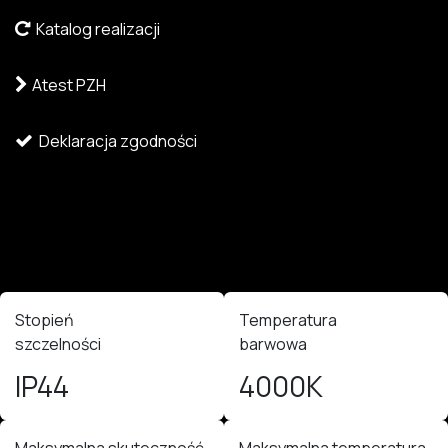
Katalog realizacji
Atest PZH
Deklaracja zgodności
Stopień
Temperatura
szczelności
barwowa
IP44
4000K