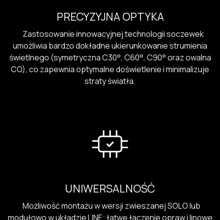
PRECYZYJNA OPTYKA
Zastosowanie innowacyjnej technologii soczewek
umożliwia bardzo dokładne ukierunkowanie strumienia
świetlnego (symetryczna C30°, C60°, C90° oraz owalna
CO), co zapewnia optymalne doświetlenie i minimalizuje
straty światła.
UNIWERSALNOŚĆ
Możliwość montażu w wersji zwieszanej SOLO lub
modułowo w układzie LINE; łatwe łączenie opraw i linowe