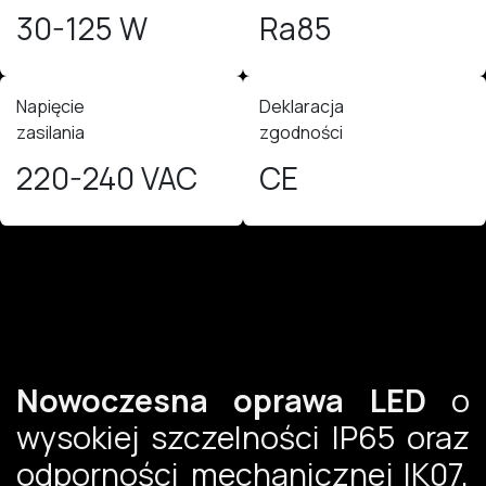
30-125 W
Ra85
Napięcie
Deklaracja
zasilania
zgodności
220-240 VAC
CE
Nowoczesna
oprawa LED
o
wysokiej szczelności IP65 oraz
odporności mechanicznej IK07,