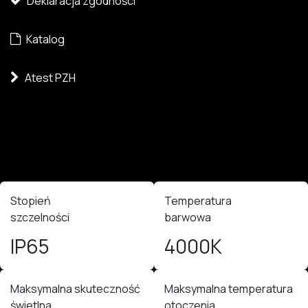
Deklaracja zgodności
Katalog
Atest PZH
Stopień
Temperatura
szczelności
barwowa
IP65
4000K
Maksymalna skuteczność
Maksymalna temperatura
świetlna
otoczenia