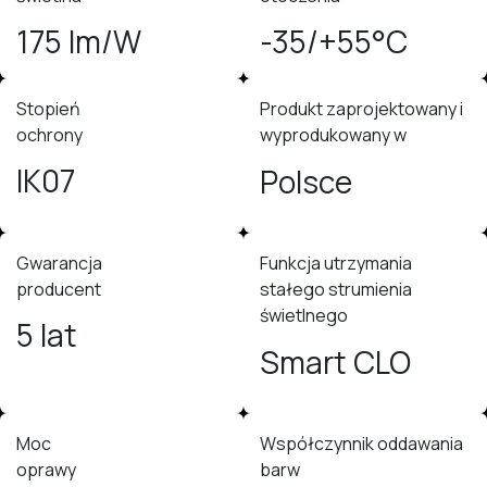
175 lm/W
-35/+55°C
Stopień
Produkt zaprojektowany i
ochrony
wyprodukowany w
IK07
Polsce
Gwarancja
Funkcja utrzymania
producent
stałego strumienia
świetlnego
5 lat
Smart CLO
Moc
Współczynnik oddawania
oprawy
barw