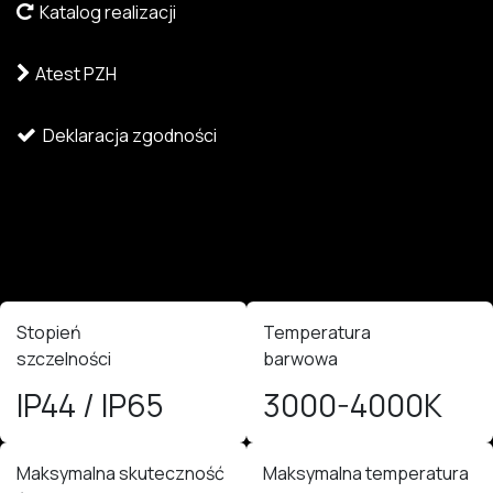
Katalog realizacji
Atest PZH
Deklaracja zgodności
Stopień
Temperatura
szczelności
barwowa
IP44 / IP65
3000-4000K
Maksymalna skuteczność
Maksymalna temperatura