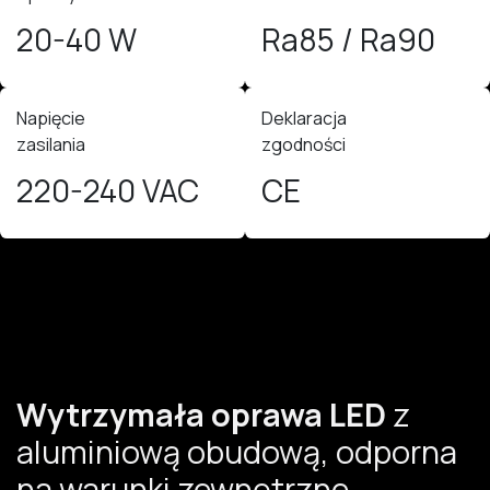
20-40 W
Ra85 / Ra90
Napięcie
Deklaracja
zasilania
zgodności
220-240 VAC
CE
Wytrzymała oprawa LED
z
aluminiową obudową, odporna
na warunki zewnętrzne.