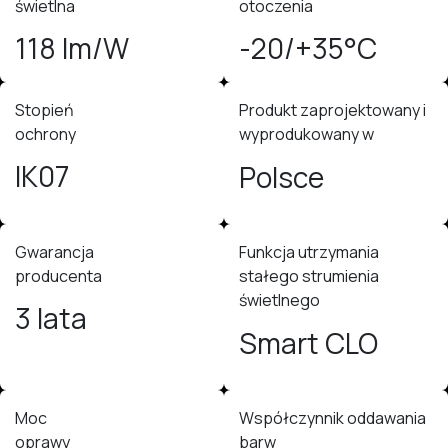
świetlna
otoczenia
118 lm/W
-20/+35°C
Stopień
Produkt zaprojektowany i
ochrony
wyprodukowany w
IK07
Polsce
Gwarancja
Funkcja utrzymania
producenta
stałego strumienia
świetlnego
3 lata
Smart CLO
Moc
Współczynnik oddawania
oprawy
barw