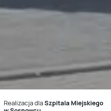
Realizacja dla
Szpitala Miejskiego
w Sosnowcu