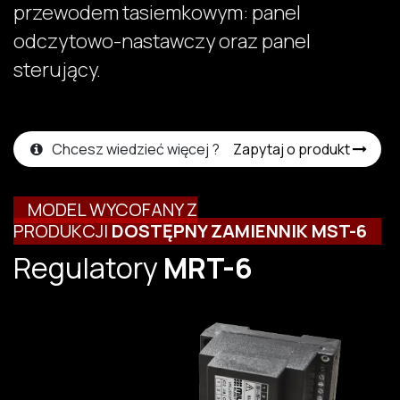
przewodem tasiemkowym: panel
odczytowo-nastawczy oraz panel
sterujący.
Chcesz wiedzieć więcej ?
Zapytaj o produkt
MODEL WYCOFANY Z
PRODUKCJI
DOSTĘPNY
ZAMIENNIK
MST-6
Regulatory
MRT-6