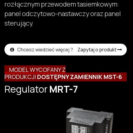
rozłącznym przewodem tasiemkowym:
panel odczytowo-nastawczy oraz panel
sterujący.
Chcesz wiedzieć więcej ?
Zapytaj o produkt
MODEL WYCOFANY Z
PRODUKCJI
DOSTĘPNY
ZAMIENNIK
MST-6
Regulator
MRT-7