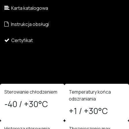
Karta katalogowa
Instrukcja obsługi
Certyfikat
Sterowanie chłodzeniem
Temperatury końca
odszraniania
-40 / +30°C
+1 / +30°C
Histereza sterowania
Zbezpieczenie max.