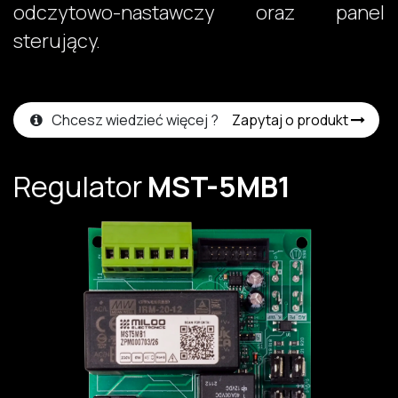
odczytowo-nastawczy oraz panel
sterujący.​
Chcesz wiedzieć więcej ?
Zapytaj o produkt
Regulator
MST-5MB1