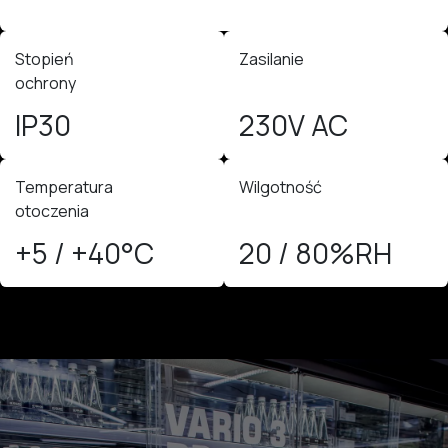
Stopień
Zasilanie
ochrony
IP30
230V AC
Temperatura
Wilgotność
otoczenia
+5 / +40°C
20 / 80%RH​