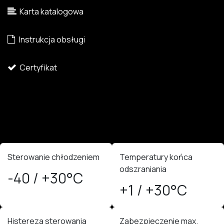
Karta katalogowa
Instrukcja obsługi
Certyfikat
Sterowanie chłodzeniem
Temperatury końca
odszraniania
-40 / +30°C
+1 / +30°C
Histereza sterowania
Zabezpieczenie max.