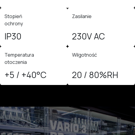
Stopień
Zasilanie
ochrony
IP30
230V AC
Temperatura
Wilgotność
otoczenia
+5 / +40°C
20 / 80%RH​