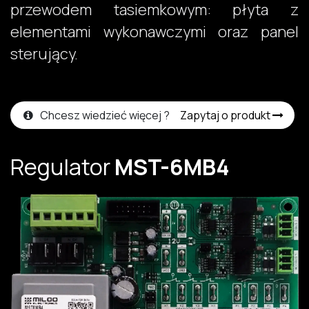
przewodem tasiemkowym: płyta z
elementami wykonawczymi oraz panel
sterujący.​
Chcesz wiedzieć więcej ?
Zapytaj o produkt
Regulator
MST-6MB4