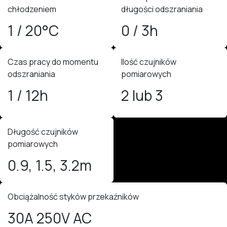
chłodzeniem
długości odszraniania
1 / 20°C
0 / 3h
Czas pracy do momentu
Ilość czujników
odszraniania
pomiarowych
1 / 12h
2 lub 3
Długość czujników
pomiarowych
0.9, 1.5, 3.2m
Obciążalność styków przekaźników
30A 250V AC