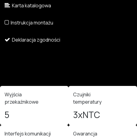
Karta katalogowa
Instrukcja montażu
Deklaracja zgodności
Wyjścia
Czujniki
przekaźnikowe
temperatury
5
3xNTC
Interfejs komunikacji
Gwarancja