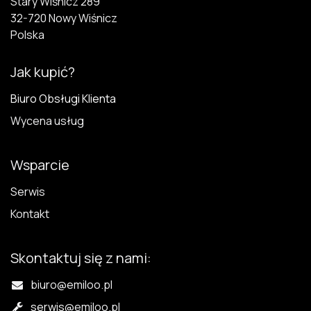
Stary Wiśnicz 289
32-720 N​owy Wiśnicz
Polska
Jak kupić?
Biuro Obsługi Klienta
Wycena usług
Wsparcie
Serwis
Kontakt
Skontaktuj się z nami:
biuro@emiloo.pl
serwis
@emiloo.pl