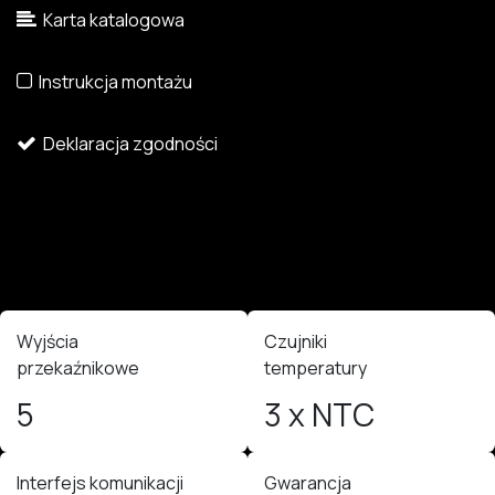
Karta katalogowa
Instrukcja montażu
Deklaracja zgodności
Wyjścia
Czujniki
przekaźnikowe
temperatury
5
3 x NTC
Interfejs komunikacji
Gwarancja