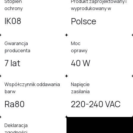
Stopień
Produkt zaprojektowany i
ochrony
wyprodukowany w
IK08
Polsce
Gwarancja
Moc
producenta
oprawy
7 lat
40 W
Współczynnik oddawania
Napięcie
barw
zasilania
Ra80
220-240 VAC
Deklaracja
zgodności