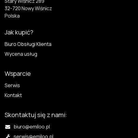
Stary Wiśnicz 289
32-720 N​owy Wiśnicz
Polska
Jak kupić?
Biuro Obsługi Klienta
Wycena usług
Wsparcie
Serwis
Kontakt
Skontaktuj się z nami:
biuro@emiloo.pl
serwis
@emiloo.pl