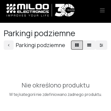
Skip to Content
Parkingi podziemne
Parkingi podziemne
Nie określono produktu
W tej kategorii nie zdefiniowano żadnego produktu.