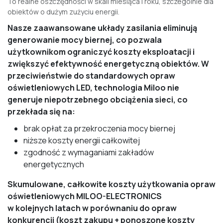
To realne oszczędności w skali miesiąca i roku, szczególnie dla
obiektów o dużym zużyciu energii.
Nasze zaawansowane układy zasilania eliminują
generowanie mocy biernej, co pozwala
użytkownikom ograniczyć koszty eksploatacji i
zwiększyć efektywność energetyczną obiektów. W
przeciwieństwie do standardowych opraw
oświetleniowych LED, technologia Miloo nie
generuje niepotrzebnego obciążenia sieci, co
przekłada się na:
brak opłat za przekroczenia mocy biernej
niższe koszty energii całkowitej
zgodność z wymaganiami zakładów
energetycznych
Skumulowane, całkowite koszty użytkowania opraw
oświetleniowych MILOO-ELECTRONICS
w kolejnych latach w porównaniu do opraw
konkurencji (koszt zakupu + ponoszone koszty