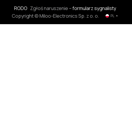
RODO
Zgłoś naruszenie –
formularz sygnalisty
Copyright © Miloo-Electronics Sp. z o. o.
PL