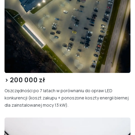
> 200
000 zł
Oszczędności po 7 latach w porównaniu do opraw LED
konkurencji (koszt zakupu + ponoszone koszty energii biernej
dla zainstalowanej mocy 13 kW).