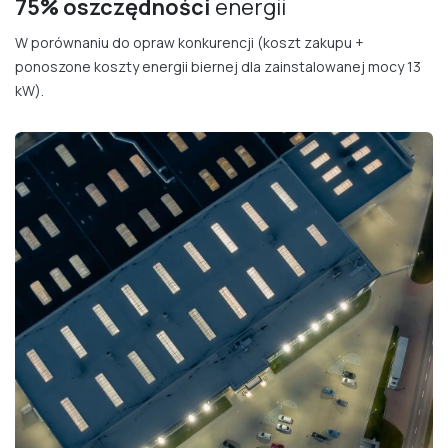
75% oszczędności
energii
W porównaniu do opraw konkurencji (koszt zakupu +
ponoszone koszty energii biernej dla zainstalowanej mocy 13
kW).