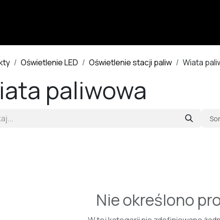
Produkty
Usługi
Realizacje
Jak kupić?
Wsparci
kty
Oświetlenie LED
Oświetlenie stacji paliw
Wiata pal
iata paliwowa
So
Nie określono pr