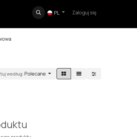
e
O nas
Kontakt
Zaloguj się
PL
iwowa
Polecane
rtuj według:
oduktu