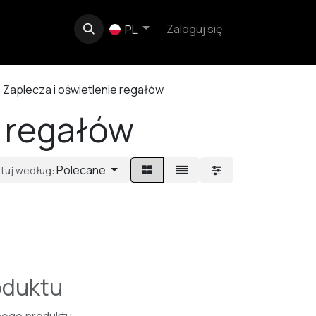
e
O nas
Kontakt
Zaloguj się
PL
Zaplecza i oświetlenie regałów
e regałów
Polecane
rtuj według:
oduktu