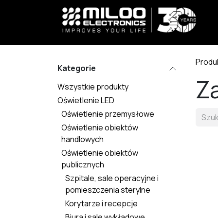
Skip to Content
Produ
Kategorie
Za
Wszystkie produkty
Oświetlenie LED
Oświetlenie przemysłowe
Oświetlenie obiektów
handlowych
Oświetlenie obiektów
publicznych
Szpitale, sale operacyjne i
pomieszczenia sterylne
Korytarze i recepcje
Biura i sale wykładowe