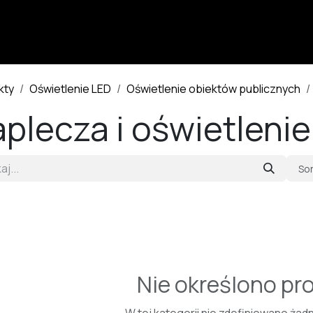
Produkty
Usługi
Realizacje
Jak kupić?
Wsparci
kty
Oświetlenie LED
Oświetlenie obiektów publicznych
plecza i oświetleni
So
Nie określono pr