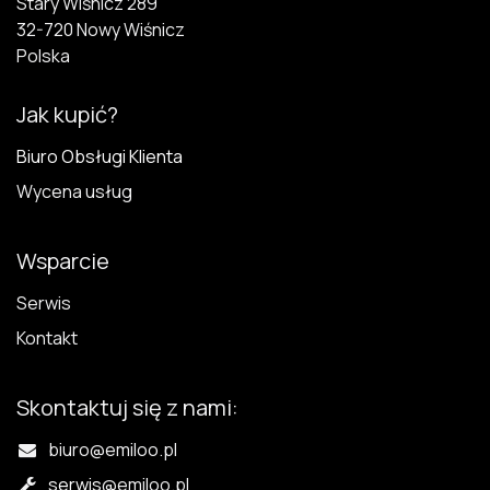
Stary Wiśnicz 289
32-720 N​owy Wiśnicz
Polska
Jak kupić?
Biuro Obsługi Klienta
Wycena usług
Wsparcie
Serwis
Kontakt
Skontaktuj się z nami:
biuro@emiloo.pl
serwis
@emiloo.pl